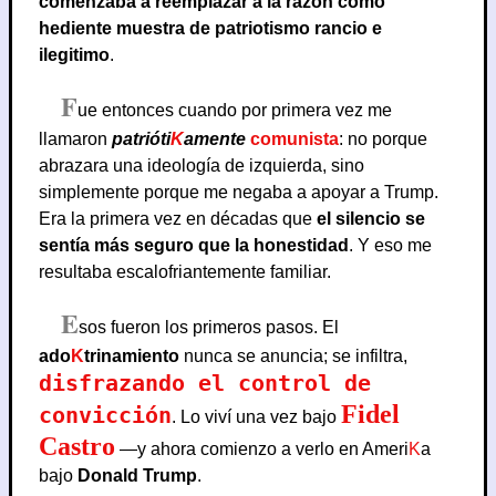
comenzaba a reemplazar a la razón como
hediente muestra de patriotismo rancio e
ilegitimo
.
F
ue entonces cuando por primera vez me
llamaron
patrióti
K
amente
comunista
: no porque
abrazara una ideología de izquierda, sino
simplemente porque me negaba a apoyar a Trump.
Era la primera vez en décadas que
el silencio se
sentía más seguro que la honestidad
. Y eso me
resultaba escalofriantemente familiar.
E
sos fueron los primeros pasos. El
ado
K
trinamiento
nunca se anuncia; se infiltra,
disfrazando el control de
Fidel
convicción
. Lo viví una vez bajo
Castro
—y ahora comienzo a verlo en Ameri
K
a
bajo
Donald Trump
.