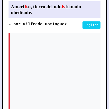
Ameri
K
a, tierra del ado
K
trinado
obediente.
✍️ por Wilfredo Domínguez
English