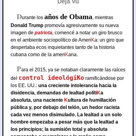
Déjà vu
D
años de Obama
urante los
, mientras
Donald Trump
promovía agresivamente su nueva
imagen de
patriota
, comencé a notar un giro brusco
en el ambiente sociopolítico de Ameri
K
a: un giro que
despertaba ecos inquietantes tanto de la historia
cubana como de la ameri
K
ana.
P
ara el 2015, ya se notaban claramente las raíces
control ideológi
K
o
del
ramificándose por
los EE. UU.:
una creciente intolerancia hacia la
disidencia, demandas de lealtad políti
K
a
absoluta, una naciente
K
ultura de humillación
pública y, por debajo del telón, un hedor racista
cada vez menos disimulado. La lealtad a un solo
hombre empezaba a pesar más que la lealtad a
los principios; la sumisión total y absoluta