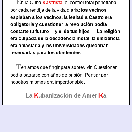
E
n la Cuba
Kastrista
, el control total penetraba
por cada rendija de la vida diaria:
los vecinos
espiaban a los vecinos, la lealtad a Castro era
obligatoria y cuestionar la revolución podía
costarte tu futuro —y el de tus hijos—. La religión
era culpada de la decadencia moral, la disidencia
era aplastada y las universidades quedaban
reservadas para los obedientes.
T
eníamos que fingir para sobrevivir. Cuestionar
podía pagarse con años de prisión. Pensar por
nosotros mismos era imperdonable.
La
K
ubanización de Ameri
K
a
C
on los años, la conexión con mi pasado se ha
vuelto cada vez más perturbadora.