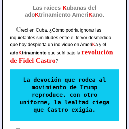
Las raíces
K
ubanas del
ado
K
trinamiento Ameri
K
ano.
C
recí en Cuba. ¿Cómo podría ignorar las
inquietantes similitudes entre el fervor desmedido
que hoy despierta un individuo en Ameri
K
a y el
revolución
ado
K
trinamiento
que sufrí bajo la
de Fidel Castro
?
La devoción que rodea al
movimiento de Trump
reproduce, con otro
uniforme, la lealtad ciega
que Castro exigía.