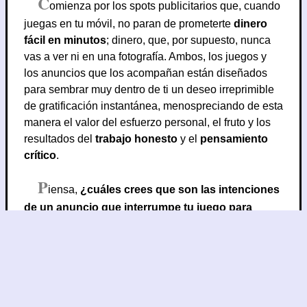
C
omienza por los spots publicitarios que, cuando
juegas en tu móvil, no paran de prometerte
dinero
fácil en minutos
; dinero, que, por supuesto, nunca
vas a ver ni en una fotografía. Ambos, los juegos y
los anuncios que los acompañan están diseñados
para sembrar muy dentro de ti un deseo irreprimible
de gratificación instantánea, menospreciando de esta
manera el valor del esfuerzo personal, el fruto y los
resultados del
trabajo honesto
y el
pensamiento
crítico
.
P
iensa,
¿cuáles crees que son las intenciones
de un anuncio que interrumpe tu juego para
presentarte a un adolescente negro repartiendo
periódicos para ganarse honestamente un par de
pesos, hasta que un enorme
STOP
congela la
escena y un llamativo mensaje le grita en la cara:
DEJA DE REPARTIR PERIODICOS Y JUEGA
BINGO SI QUIERES GANAR DINERO DE